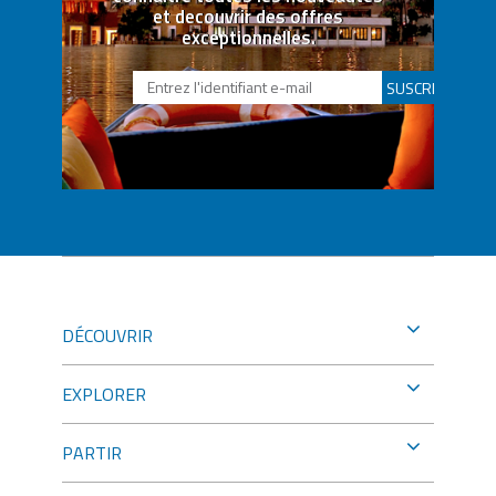
et decouvrir des offres
exceptionnelles.
SUSCRIBETE
DÉCOUVRIR
EXPLORER
PARTIR