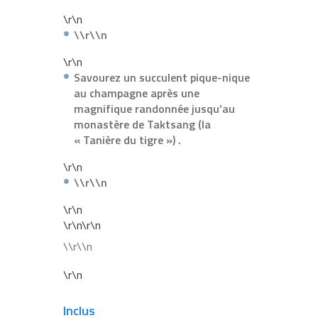
\r\n
\\r\\n
\r\n
Savourez un succulent pique-nique
au champagne après une
magnifique randonnée jusqu’au
monastère de Taktsang (la
« Tanière du tigre ») .
\r\n
\\r\\n
\r\n
\r\n\r\n
\\r\\n
\r\n
Inclus