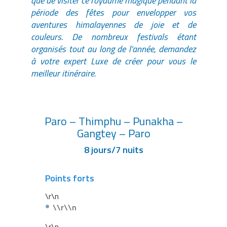
que de visiter ce royaume magique pendant la
période des fêtes pour envelopper vos
aventures himalayennes de joie et de
couleurs. De nombreux festivals étant
organisés tout au long de l’année, demandez
à votre expert Luxe de créer pour vous le
meilleur itinéraire.
Paro – Thimphu – Punakha –
Gangtey – Paro
8 jours/7 nuits
Points forts
\r\n
\\r\\n
\r\n