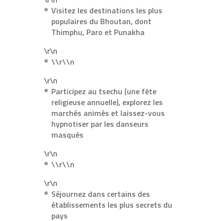
Visitez les destinations les plus
populaires du Bhoutan, dont
Thimphu, Paro et Punakha
\r\n
\\r\\n
\r\n
Participez au tsechu (une fête
religieuse annuelle), explorez les
marchés animés et laissez-vous
hypnotiser par les danseurs
masqués
\r\n
\\r\\n
\r\n
Séjournez dans certains des
établissements les plus secrets du
pays