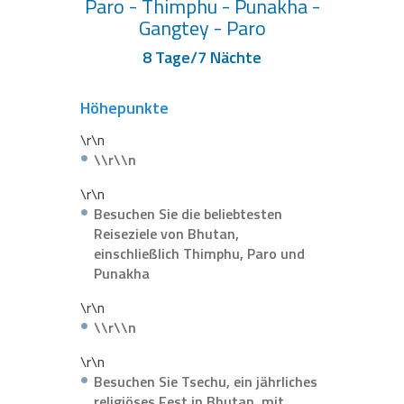
Paro - Thimphu - Punakha -
Gangtey - Paro
8 Tage/7 Nächte
Höhepunkte
\r\n
\\r\\n
\r\n
Besuchen Sie die beliebtesten
Reiseziele von Bhutan,
einschließlich Thimphu, Paro und
Punakha
\r\n
\\r\\n
\r\n
Besuchen Sie Tsechu, ein jährliches
religiöses Fest in Bhutan, mit