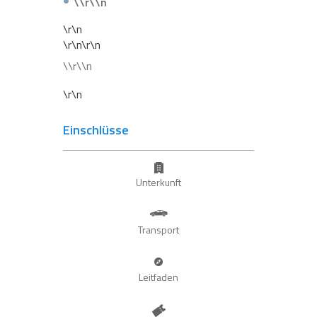
\\r\\n
\r\n
\r\n\r\n
\\r\\n
\r\n
Einschlüsse
Unterkunft
Transport
Leitfaden