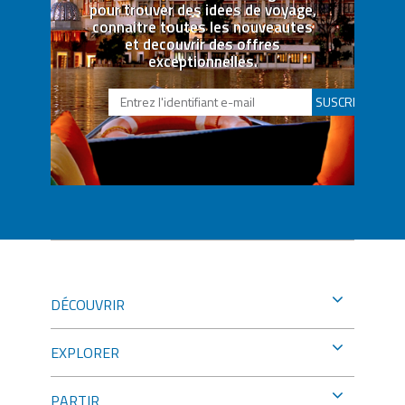
pour trouver des idees de voyage,
connaitre toutes les nouveautes
et decouvrir des offres
exceptionnelles.
SUSCRIBETE
DÉCOUVRIR
EXPLORER
PARTIR