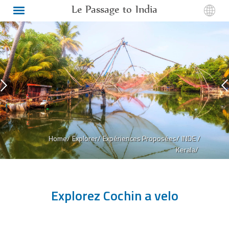
Le Passage to India
Home/
Explorer/
Expériences Proposées/
INDE /
Kerala/
Explorez Cochin a velo