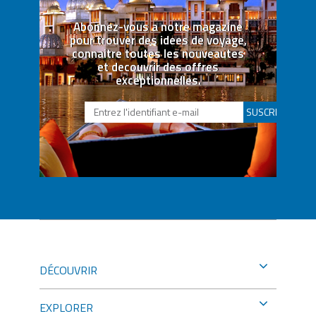
Abonnez-vous a notre magazine
pour trouver des idees de voyage,
connaitre toutes les nouveautes
et decouvrir des offres
exceptionnelles.
SUSCRIBETE
DÉCOUVRIR
EXPLORER