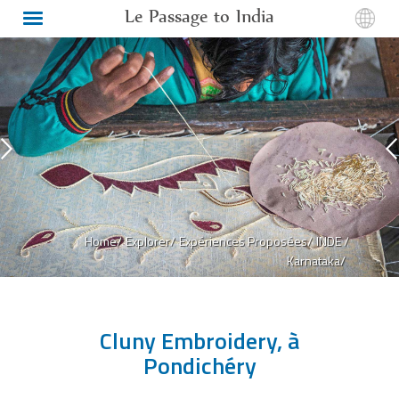
Le Passage to India
Home/
Explorer/
Expériences Proposées/
INDE /
Karnataka/
Cluny Embroidery, à
Pondichéry