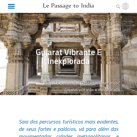
Le Passage to India
Gujarat Vibrante E
Inexplorada
Inicio/
Experiência/
Destaque Itinerários/
Gujarat vibrante e inexplorada
Saia dos percursos turísticos mais evidentes,
de seus fortes e palácios, vá para além das
movimentadas cidades metropolitanas, e