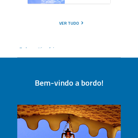
VER TUDO
Todos os Itinerários
Entre em contato para reservar este itinerário
Personalize sua viagem
Bem-vindo a bordo!