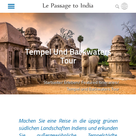
Le Passage to India
Tempel Und Backwaters
Tour
Startseite/
Erleben/
Featured Itineraries/
Tempel und Backwaters Tour
Machen Sie eine Reise in die üppig grünen
südlichen Landschaften Indiens und erkunden
Sie außergewöhnliche Tempelstädte,