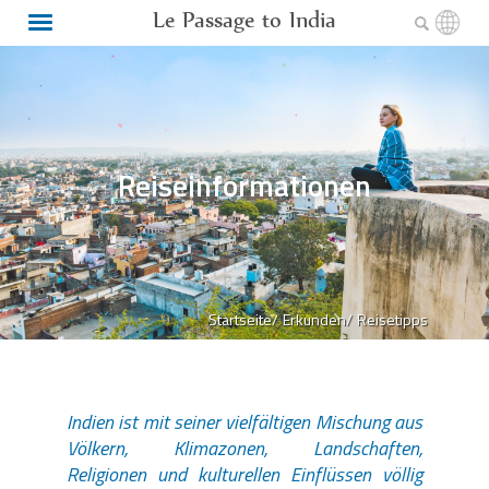
Le Passage to India
Reiseinformationen
Startseite/
Erkunden/
Reisetipps
Indien ist mit seiner vielfältigen Mischung aus
Völkern, Klimazonen, Landschaften,
Religionen und kulturellen Einflüssen völlig