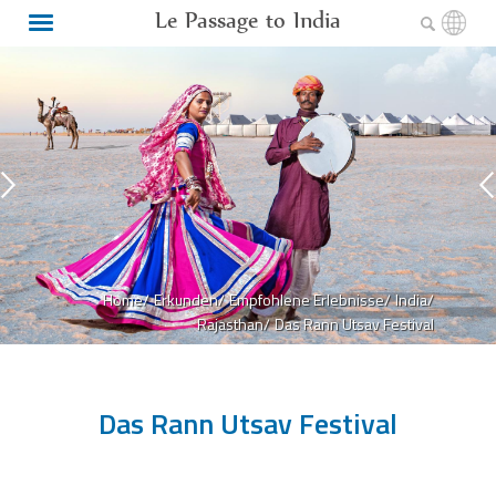
Le Passage to India
Home/
Erkunden/
Empfohlene Erlebnisse/
India/
Rajasthan/
Das Rann Utsav Festival
Das Rann Utsav Festival