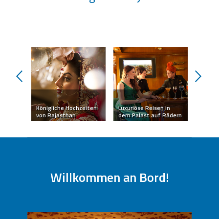
prev
next
Königliche Hochzeiten
Luxuriöse Reisen in
Kamel-
sthan
von Rajasthan
dem Palast auf Rädern
Jaisal
Todaslasexperiencias
Willkommen an Bord!