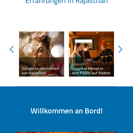
Erfahrungen in Rajasthan
prev
next
Königliche Hochzeiten
Luxuriöse Reisen in
Kamel-
sthan
von Rajasthan
dem Palast auf Rädern
Jaisal
Todaslasexperiencias
Willkommen an Bord!