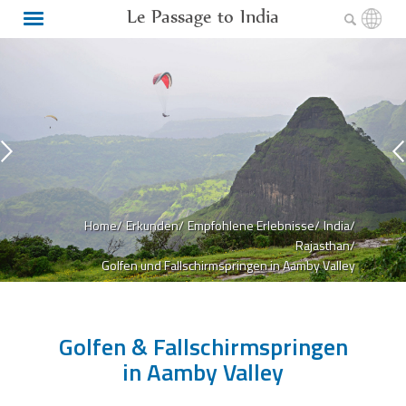
Le Passage to India
Home/
Erkunden/
Empfohlene Erlebnisse/
India/
Rajasthan/
Golfen und Fallschirmspringen in Aamby Valley
Golfen & Fallschirmspringen
in Aamby Valley