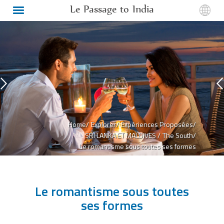
Le Passage to India
Home/
Explorer/
Expériences Proposées/
SRI LANKA ET MALDIVES /
The South/
Le romantisme sous toutes ses formes
Le romantisme sous toutes
ses formes