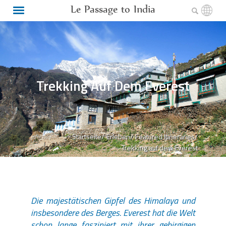
Le Passage to India
Trekking Auf Dem Everest
Startseite/
Erleben/
Featured Itineraries/
Trekking auf dem Everest
Die majestätischen Gipfel des Himalaya und
insbesondere des Berges. Everest hat die Welt
schon lange fasziniert mit ihrer gebirgigen