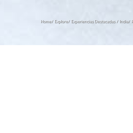
Home/
Explore/
Experiencias Destacadas /
India/
La relajación de un Masaje Ayu
¿Cuándo ha sido la última vez que se ha dado un capricho? ¿No lo recu
es culpa de nuestra frenética forma de vida. Pero si está en Kerala y qui
una de las mejores formas para hacerlo es con un masaje aromático y
de
ayurveda
.
La
ayurveda
es una ciencia ancestral que se ha preservado y practicado
durante siglos. Los masajes de
ayurveda
forman parte de una ciencia, un