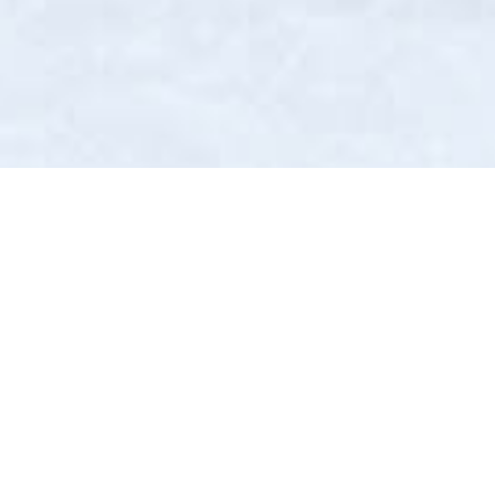
S. Krishnan
Trivandrum