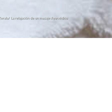
Kerala/
La relajación de un masaje Ayurvédico
rvédico
erda? Bien, eso
ere relajarse,
 rejuvenecedor
 en Kerala
 sublime arte