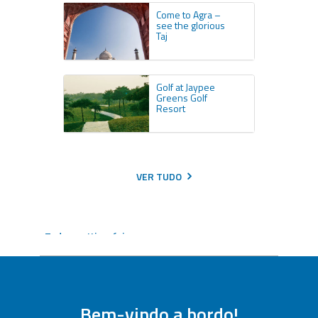
Come to Agra –
see the glorious
Taj
Golf at Jaypee
Greens Golf
Resort
VER TUDO
Todos os Itinerários
Entre em contato para reservar este itinerário
Personalize sua viagem
Bem-vindo a bordo!