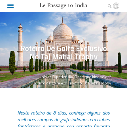
Le Passage to India
Roteiro De Golfe Exclusivo
No Taj Mahal Trophy
Inicio/
Experiência/
Destaque Itinerários/
Roteiro de golfe exclusivo no Taj Mahal Trophy
Neste roteiro de 8 dias, conheça alguns dos
melhores campos de golfe indianos em clubes
fantásticos e pratique seu esporte favorito