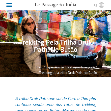
Le Passage to India
Trekking Pela Trilha Druk
Path, No Butão
Inicio/
Experiência/
Destaque Itinerários/
Trekking pela trilha Druk Path, no Butão
A trilha Druk Path que vai de Paro a Thimphu
continua sendo uma das rotas de trekking
mais populares no Butão. Mesmo sendo uma