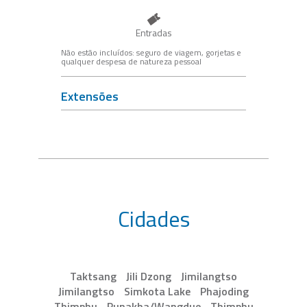
Entradas
Não estão incluídos: seguro de viagem, gorjetas e
qualquer despesa de natureza pessoal
Extensões
Cidades
Taktsang
Jili Dzong
Jimilangtso
Jimilangtso
Simkota Lake
Phajoding
Thimphu
Punakha/Wangdue
Thimphu