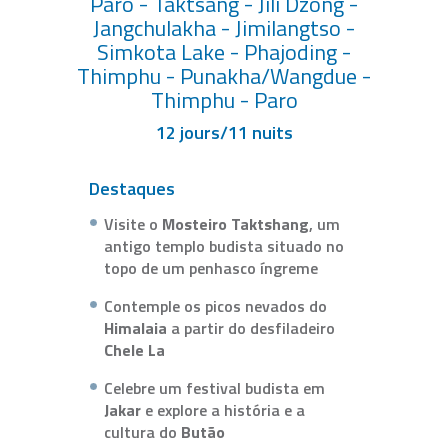
Paro - Taktsang - Jili Dzong -
Jangchulakha - Jimilangtso -
Simkota Lake - Phajoding -
Thimphu - Punakha/Wangdue -
Thimphu - Paro
12 jours/11 nuits
Destaques
Visite o
Mosteiro Taktshang
, um
antigo templo budista situado no
topo de um penhasco íngreme
Contemple os picos nevados do
Himalaia
a partir do desfiladeiro
Chele La
Celebre um festival budista em
Jakar
e explore a história e a
cultura do
Butão