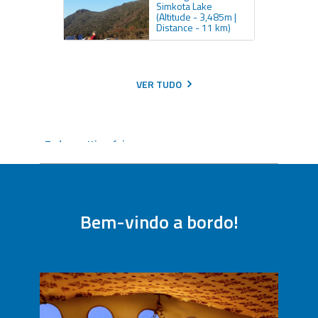
Simkota Lake
(Altitude - 3,485m |
Distance - 11 km)
VER TUDO
Todos os Itinerários
Entre em contato para reservar este itinerário
Personalize sua viagem
Bem-vindo a bordo!