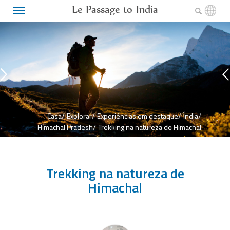
Le Passage to India
Casa/
Explorar/
Experiências em destaque/
Índia/
Himachal Pradesh/
Trekking na natureza de Himachal
Trekking na natureza de
Himachal