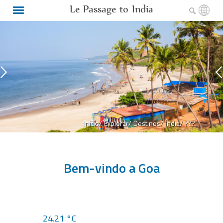
Le Passage to India
Início/
Explorar/
Destinos/
Índia/
???
Bem-vindo a Goa
24.21 °C