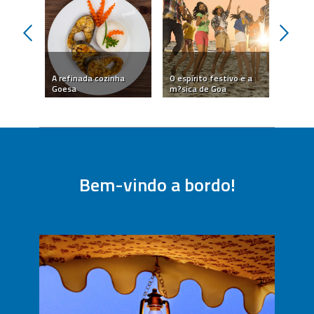
prev
next
cos
A refinada cozinha
O espírito festivo e a
Experi
ina
Goesa
m?sica de Goa
e as e
Bem-vindo a bordo!