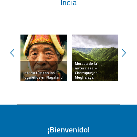
India
prev
next
Morada de la
naturaleza –
acional
Interactúe con los
Cherrapunjee,
El mun
lugareños en Nagaland
Meghalaya
Darjee
TODAS LAS EXPERIENCIAS
¡Bienvenido!