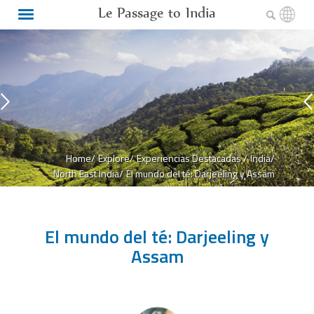
Le Passage to India
Home/
Explore/
Experiencias Destacadas /
India/
North East India/
El mundo del té: Darjeeling y Assam
El mundo del té: Darjeeling y
Assam