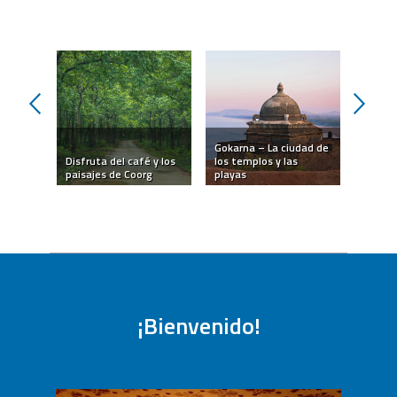
prev
next
Gokarna – La ciudad de
ía
Disfruta del café y los
los templos y las
Hampi 
ad
paisajes de Coorg
playas
ciudad
TODAS LAS EXPERIENCIAS
¡Bienvenido!