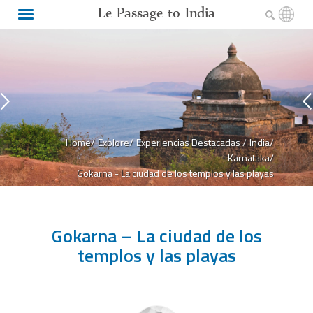
Le Passage to India
Home/
Explore/
Experiencias Destacadas /
India/
Karnataka/
Gokarna - La ciudad de los templos y las playas
Gokarna – La ciudad de los
templos y las playas