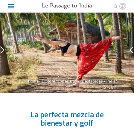
Le Passage to India
Home/
Explore/
Experiencias Destacadas /
India/
Kerala/
La perfecta mezcla de
bienestar y golf