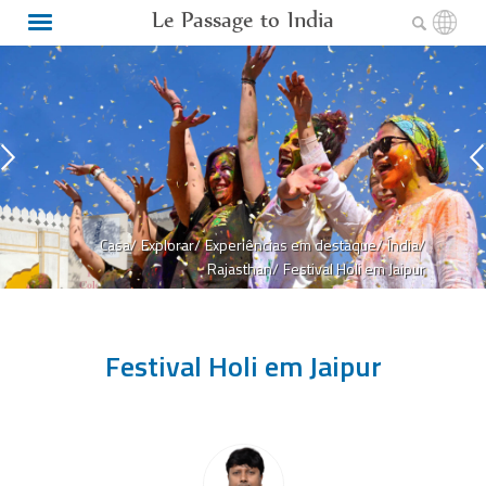
Le Passage to India
Casa/
Explorar/
Experiências em destaque/
Índia/
Rajasthan/
Festival Holi em Jaipur
Festival Holi em Jaipur