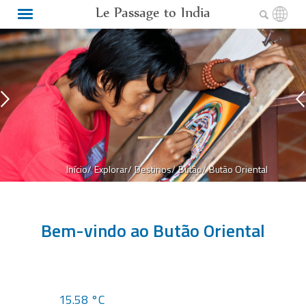
Le Passage to India
Início/
Explorar/
Destinos/
Butão/
Butão Oriental
Bem-vindo ao Butão Oriental
15.58 °C