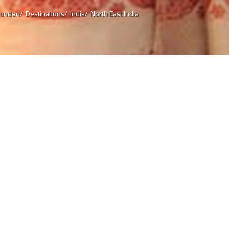
kunden/
Destinations/
India/
North East India
eisen. Abenteuerlustige
haubar ist. Aber sobald Sie
zinierenden Kulturen und
 haben.
 Seen zu den unerbittlichen