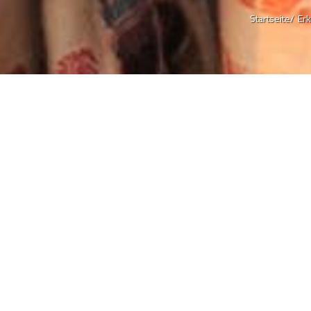
Startseite/
Er
Welcome to North East India
Es ist aufregend, in die entlegensten Staaten des Nordostens zu r
besuchen diese Region, in der die Infrastruktur bestenfalls übersc
hier angekommen sind, machen die natürlichen Landschaften, fas
furchtlosen Stämme Sie froh, dass Sie diese Reise unternommen
Von Tierschutzgebieten zu Tempeln und Klöstern, von glänzenden
Himalayas, von Kopfjäg...
(+) Alles anzeigen